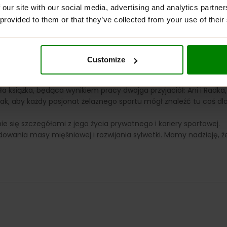
 our site with our social media, advertising and analytics partn
 provided to them or that they’ve collected from your use of their
DESCRIPTION
ADDITIONAL INFORMATION
DELIVERY
REVIEW
Customize
EZ WYMÓWEK
ykła książka, będąca wynikiem pracy dwojga przyjaciół: Ani i Rad
, aby każdy pasjonat żelaznego sportu mógł znaleźć tu coś dla 
e się szczegółami z jego życia prywatnego i kariery sportowej.
owania masy mięśniowej i rozwijania sylwetki. Mamy nadzieję, że