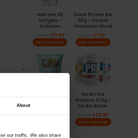
Hairrose 45
Quest Protein Bar
Softgels -
60g - Double
ALLDeynn
Chocolate Chunk
£
16.99
£
1.99
£
24.99
£
2.99
ADD TO BASKET
ADD TO BASKET
FitKing Delicious
Per4m Pre
Protein Chips 60g -
Workout 570g -
About
Himalayan Salt
Per4m Better
£
1.00
£
24.99
£
1.99
£
34.99
ADD TO BASKET
SELECT OPTIONS
se our traffic. We also share