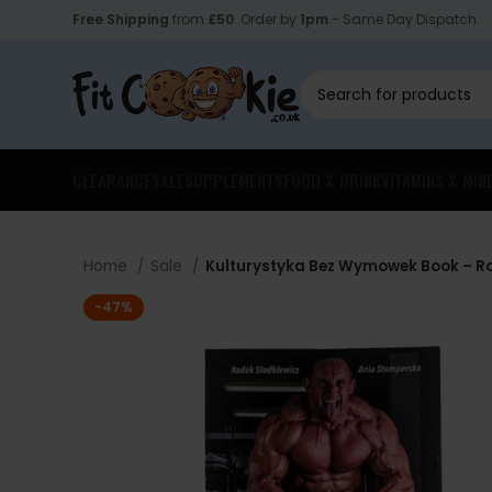
Free Shipping
from
£50
. Order by
1pm
- Same Day Dispatch.
CLEARANCE
SALE
SUPPLEMENTS
FOOD & DRINK
VITAMINS & MIN
Home
Sale
Kulturystyka Bez Wymowek Book – R
-47%