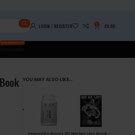
0
LOGIN / REGISTER
£
0.00
OUR PRODUCTS
OKIE
BRANDS
 Book
YOU MAY ALSO LIKE…
ImmuVita Boost 90
Nie Ma Lipy Book -