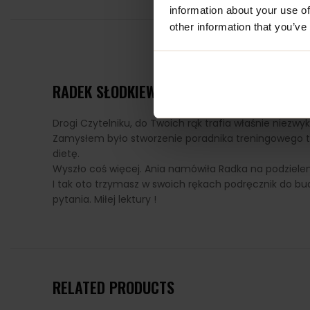
information about your use of
other information that you’ve
RADEK SŁODKIEWICZ – KULTURYSTYKA B
Drogi Czytelniku, do Twoich rąk trafia właśnie niezw
Zamysłem było stworzenie poradnika treningowego tak
dietę.
Wyszło coś więcej. Ania namówiła Radka na podzieleni
I tak oto trzymasz w swoich rękach podręcznik do bud
pytania. Miłej lektury !
RELATED PRODUCTS