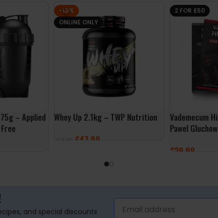
-13%
2 FOR £50
ONLINE ONLY
75g – Applied
Whey Up 2.1kg – TWP Nutrition
Vademecum Hip
 Free
Pawel Gluchow
£
47.99
£
54.99
£
29.99
SELECT OPTIONS
SELECT OPTI
!
recipes, and special discounts