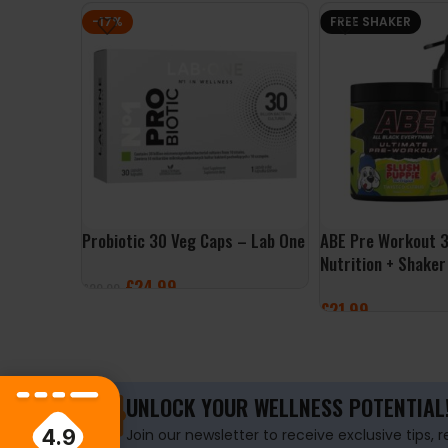
-17%
FREE SHAKER
Probiotic 30 Veg Caps – Lab One
ABE Pre Workout 3
Nutrition + Shaker
£
24.99
£
29.99
£
21.99
ADD TO BASKET
SELECT OPTIONS
UNLOCK YOUR WELLNESS POTENTIAL
4.9
Join our newsletter to receive exclusive tips, 