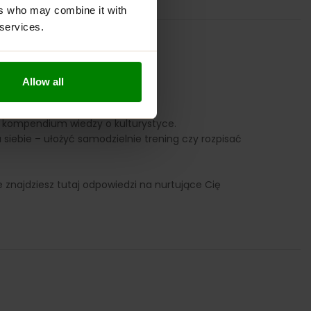
ers who may combine it with
 services.
S
Allow all
ka, kompendium wiedzy o kulturystyce.
siebie – ułożyć samodzielnie trening czy rozpisać
 znajdziesz tutaj odpowiedzi na nurtujące Cię