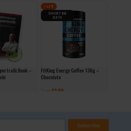
-33%
-35%
SHORT BB
SHORT
DATE
DAT
ertrofii Book –
FitKing Energy Coffee 130g –
Vegerose
ski
Chocolate
£
12
£
19.99
£
3.99
£
5.99
SELECT 
ONS
ADD TO BASKET
Subscribe