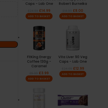
Caps - Lab One
Robert Burneika
£
14.99
£
8.00
£
24.99
£
14.99
ADD TO BASKET
ADD TO BASKET
FitKing Energy
Vita Liver 90 Veg
Coffee 130g -
Caps - Lab One
Caramel
£
12.99
£
24.99
£
3.99
£
5.99
ADD TO BASKET
ADD TO BASKET