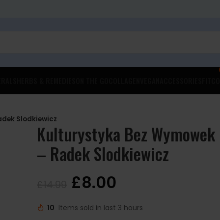
ERALS
HERBS & REMEDIES
ON THE GO
COLLAGEN
VEGAN
ACCESSORIES
FITCO
adek Slodkiewicz
Kulturystyka Bez Wymowek
– Radek Slodkiewicz
£
8.00
£
14.99
10
Items sold in last 3 hours